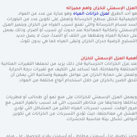
العزل الإسمنتي للخزان واهم مميزاته
هو أحد الطرق
لعزل خزانات المياه
وهو عبارة عن عدد من المواد
الكيميائية تتخلل سطح الخرسانة وتعمل على تكوين عدد من البلورات
لسد مسام الخرسانة والتي تمنع تسرب المياه من الخزان ويتميز العزل
الإسمنتي بإمكانية المعالجة عند حدوث أي تسرب أو أضرار، وذلك يعمل
على حماية المياه وحفظها من التلف أو الصدأ، حيث لا يصل حديد
التسليح لأرضية جدران الخزان وتبقى المياه كما هي بدون تلوث.
أهمية العزل الإسمنتي للخزان
عند عزل الخزانات الخرسانية فان ذلك يزيد من تحملها التغيرات المناخية
المختلفة والمفاجئة، كما تساعد على التكيف مع تغيرات درجة الحرارة
وتعمل على حماية الخزان من عوامل طبيعية وصناعية التي يمكن أن
تلحق الضرر بالخزان من خلال استخدام أنواع مختلفة من المواد.
ويعمل العزل الإسمنتي للخزانات على منع نمو أي طحالب أو فطريات
بداخلها وحمايتها من مخاطر التسرب التي قد تسبب بانهيار المبنى مع
مرور الوقت، تسبب تسربات المياه الكثير من المشاكل التي تؤدي
الفشل في معالجتها، حيث تؤدي التسربات من الخزانات في تكوين
أحواض تشكل بيئة مناسبة للحشرات.
وعند تطبيق عزل أسمنت مطاطي أو أسمنت يؤدي للحصول على مياه