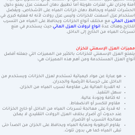
آمنة وخزان نقي لفترات طويلة أما تطبيق دهان أسمنت عزل يمنع دخول
الحشرات للمياه ويحافظ دهان خزانات المياه على الأشخاص، ويفضل
استخدام عزل أسمنت للخزانات وليس عزل رولات لأنه له فعليه كبرى في
العزل المائي
مع مختلف أنواع الخزانات ويحافظ على المياه من التسرب
للخارج،وهناك عدة
انواع لرولات العزل المائي
حيث يستخدم في منع
تسربات المياه من الخارج إلى الداخل.
مميزات العزل الإسمنتي للخزان
يتمتع العزل الإسمنتي للخزانات بالكثير من المميزات التي جعلته أفضل
أنواع العزل المستخدمة ومن أهم هذه المميزات هي:
هو عبارة عن مواد كيميائية تستخدم لعزل الخزانات ويستخدم من
الداخل على خرسانة الأرضية والجدران.
له القدرة العالية على مقاومة تسرب المياه من الخزان.
سهل التنفيذ.
له كثافة وجودة عالية.
مقاوم للكسر أو الانضغاط.
له قدرة على معالجة تسربات المياه من الداخل أو خارج الخزانات
عند حدوث أي أضرار بخلاف العزل الرولات التقليدي لا يمكن
معالجة التسرب أو الأضرار.
يقاوم الرطوبة وحماية المياه ويحافظ على الخزان من الصدأ حتى
تبقى المياه كما هي بدون تلوث.