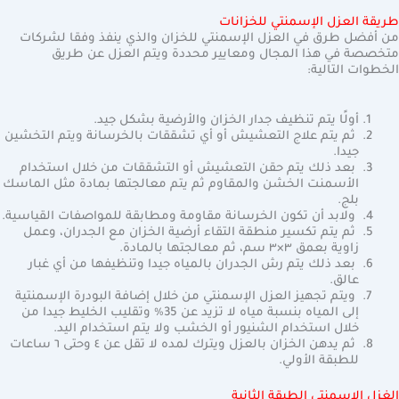
طريقة العزل الإسمنتي للخزانات
من أفضل طرق في العزل الإسمنتي للخزان والذي ينفذ وفقا لشركات
متخصصة في هذا المجال ومعايير محددة ويتم العزل عن طريق
الخطوات التالية:
أولًا يتم تنظيف جدار الخزان والأرضية بشكل جيد.
ثم يتم علاج التعشيش أو أي تشققات بالخرسانة ويتم التخشين
جيدا.
بعد ذلك يتم حقن التعشيش أو التشققات من خلال استخدام
الأسمنت الخشن والمقاوم ثم يتم معالجتها بمادة مثل الماسك
بلج.
ولابد أن تكون الخرسانة مقاومة ومطابقة للمواصفات القياسية.
ثم يتم تكسير منطقة التقاء أرضية الخزان مع الجدران، وعمل
زاوية بعمق ٣×٣ سم، ثم معالجتها بالمادة.
بعد ذلك يتم رش الجدران بالمياه جيدا وتنظيفها من أي غبار
عالق.
ويتم تجهيز العزل الإسمنتي من خلال إضافة البودرة الإسمنتية
إلى المياه بنسبة مياه لا تزيد عن 35٪ وتقليب الخليط جيدا من
خلال استخدام الشنيور أو الخشب ولا يتم استخدام اليد.
ثم يدهن الخزان بالعزل ويترك لمده لا تقل عن ٤ وحتى ٦ ساعات
للطبقة الأولي.
الغزل الإسمنتي الطبقة الثانية