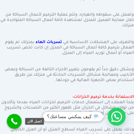
وتعمل على سقوطه وانهياره، وتتم عملية الترميم لأعمال السباكة من
خلال معاينة العميل للمنزل لمشاهدة كافة أعمال السباكة المتواجدة في
منزلك.
والتعرف على المشكلات الأساسية في
تسربات الماء
بمنزلك ثم يقوم
العمال بترميم كافة أعمال السباكة في المنزل إن كانت تخص تسريب
المياه أو أعمال توريد المياه إلى المنزل.
وبشكل دقيق جداً ثم يقومون بتغيير الأجزاء التالفة من السباكة وبعض
الأنابيب ومعالجة مشاكل التسربات الحادثة في منزلك عن طريق
استخدام بعض الأجهزة العالية في جودتها.
الاستعانة بخدمة ترميم الخزانات:
يلجأ العملاء إلى استعمال خدمات الترميم لخزانات المياه بعدما يتأكدون
من تواجد مشاكل في الخزان مثل ظهور الكثير من التصدعات والشروخ
على جدار الخزان أو في الأرضية.
كيف يمكنني مساعتك؟
اتصل الان
وذلك يعمل على تسريب المياه لسطح المنزل أو أن العزل الخارجي