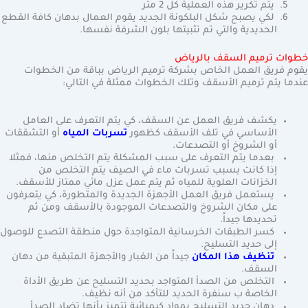
يتم تكرير هذه العملية كل 2 متر
لكي يصبح شكل البلكونة الجديد يقوم العمال بدهان كافة القطع
الحديدية والتي تم تثبيتها بلون الشرفة نفسها.
خطوات ترميم السقف بالرياض
يقوم فريق العمل الخاص بشركة ترميم الرياض بباقة من الخطوات
عندما يتم ترميم الأسقف وتلك الخطوات ممثلة في التالي:
يكشف فريق العمل عن السقف، كي يتم التعرف على العامل
الأساسي في تلف الأسقف كظهور
تسربات المياه
أو التشققات
أو الشروخ أو التصدعات.
بعدما يتم التعرف على سبب المشكلة يتم التخلص منها، فمثلا
إذا كانت بسبب تسربات ماء في الصيف يتم التخلص من
الخزانات العلوية للمياه ثم يتم عمل عزل مائي ممتاز للأسقف.
يستعمل فريق العمل الأجهزة الجديدة والمتطورة، كي يتعرفون
على مكان الشروخ والتصدعات الموجودة بالأسقف ومن ثم
تحديدها جيداً.
كسر الطبقات الخرسانية المتواجدة حول منطقة التصدع للوصول
إلى حديد التسليح.
تنظيف هذا المكان
جيداً من الغبار والأجهزة المتبقية من دهان
السقف.
التخلص من الصدأ المتواجد بحديد التسليح عن طريق الأداة
الخاصة ب سنفرة الحديد للتأكد من أنه نظيف.
دهان حديد التسليح بمواد كيميائية تتميز بأنها تضاد الصدأ