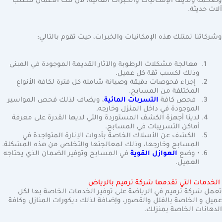
وضخمة ولديها الإمكانيات والخبرات العالية، لأن تلك الأعمال تتطلب
آلات حديثة.
وشركاتنا تمتلك هذه الإمكانيات والخبرات، حيث تقوم بالتالي:
معالجة مشكلات الرطوبة والآثار القديمة الموجودة في المبنى
وذلك لكسب ثقة كل عميل.
إجراء فحوصات دقيقة وصيانة شاملة كل فترة لكافة الأنواع
المختلفة من المسابح.
فحص كافة
التسربات المائية
، ويضاف لذلك فحص المواسير
الموجودة في داخل المنزل وخارجه.
لدينا أجهزة الكشف المستوردة والتي لديها القدرة على معرفة
أماكن التسريبات في المسابح.
الكشف عن الأسلاك الخاصة بأدوات الإنارة المتواجدة في
المسابح وخارجها، وذلك لمعالجتها والتخلص من هذه المشكلة.
• وضع
العوازل القوية
في المسابح وتوفير الضمان الذي يحتاجه
العميل.
الخدمات التي تقدمها شركة ترميم بالرياض
تعمل شركة ترميم في الرياضة على توفير الخدمات الخاصة بها لكل
عميل و الخاصة بالفلل والقصور، وإضافة لذلك ديكورات المنازل وكافة
الدهانات الخاصة بمنزلك.