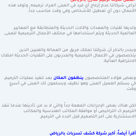
أفضل شركة ترميم منازل بالرياض
تراعي شركاتنا عدم إزعاج أي فرد في المبنى المراد ترميمه، وتوفد هذه
الأعمال دون أي تعطيل للأشخاص وفي وقت مناسب جداً.
ولديها تقنيات والمعدات والآلات الحديثة والمتطابقة مع المعايير
العالمية الحديثة ويتم استخدامها في مختلف الأعمال الترميمية للمبنى.
ويجدر بالذكر أن شركتنا تمتلك فريق من العمالة والفنيين الذين
يتخصصون في الأعمال الترميمية والمدربون على التقنيات الحديثة امتلاك
الاحترافية العالية.
وبعض هؤلاء المتخصصون
ينظفون المكان
بعد تنفيذ عمليات الترميم،
كي يستلم العميل المبنى وهو نظيف ويسلمون لك المبنى في أسرع
وقت.
لكن هناك بعض الإجراءات المهمة جداً والتي لا بد من تأديتها عندما تنفذ
الترميم ك التراخيص أو موافقة المكاتب الهندسية والمكاتب
الاستشارية على أمر التصميم قبل البدء في الترميم.
أقرأ أيضاً: أكبر شركة كشف تسربات بالرياض