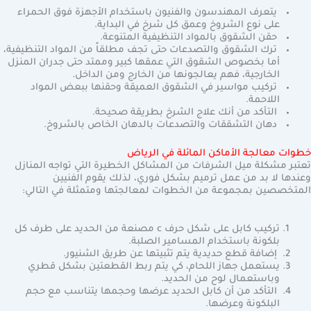
يتعرف المهندسون والفنيون باستخدام الأجهزة فوق الحمراء
على نوع الشروخ وعمق كل شرخ في البداية.
حقن الشقوق بالمواد التنظيفية المتنوعة.
ترك الشقوق والتصدعات حتى تجف مطلقاً من المواد التنظيفية،
أما بخصوص الشقوق التي عمقها كبير وممتد حتى جدران المنزل
الخارجية، فهم يعالجونها من الخارج ومن الداخل.
تركيب مواسير في الشقوق العميقة وحقنها ببعض المواد
اللاحمة.
التأكد من أنك علاج الشرخ بطريقة صحيحة.
دهان التشققات والتصدعات بالدهان الخاص بالشروخ.
خطوات معالجة الأماكن المائلة في الرياض
تعتبر مشكلة ميل الشرفات من المشاكل الخطيرة التي تواجه المنازل
وعندها لا بد من عمل ترميم بشكل فوري، لذلك يقوم الفنيين
المتخصصين بمجموعة من الخطوات لمعالجتها ومتمثلة في التالي:
تركيب كابل على شكل حرف c مصنعة من الحديد على طرف كل
بلكونة باستخدام المسامير الصلبة.
إضافة قطع حديدية يتم تثبيتها عن طريق الشنيور.
يستعمل جهاز اللحام، كي يتم ربط القطعتين بشكل قطري
وباستعمال لوح من الحديد.
التأكد من أن كابل الحديد عرضها وحجمها يتناسب مع حجم
البلكونة وعرضها.