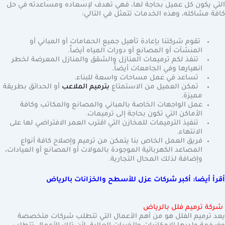
التي يكون كل عميل بحاجة لها، فهي تهدف لإسعاده ومساعدته في حل
كافة مشاكله، وهذه الخدمات تتمثل في التالي:
تقوم شركتنا بإعادة تأهيل جميع الحمامات أو المباني أو
المنشآت أو المصانع أو دورات المياه أيضاً.
تنفذ لكم ترميمات المنازل والشقق والمنازل المعرضة لخطر
انهيارها وفي الجامعات أيضاً.
تساعد في عمل مساحات واسعة للبناء.
تمكن العميل من الاستمتاع
بترميم الملاعب
أو الحدائق بطريقة
مميزة.
عمل الواجهات الخاصة بالمباني والمصانع والمكاتب وكافة
الأماكن التي تكون بحاجة إلى ترميمات.
تنفيذ الترميمات للمخازن التي اقترب العمر الافتراضي لها على
الانتهاء.
فريق العمل الخاص بنا يتمكن من ترميم وإصلاح كافة أنواع
المصاعد الكهربائية الموجودة بالمولات أو المصانع أو العيادات،
وإضافة لذلك المحال التجارية.
أقرأ أيضا: أكبر شركات عزل للأسطح والخزانات بالرياض
شركة ترميم فلل بالرياض
يعد ترميم الفلل هو من أهم الأعمال التي تتطلب شركات متخصصة