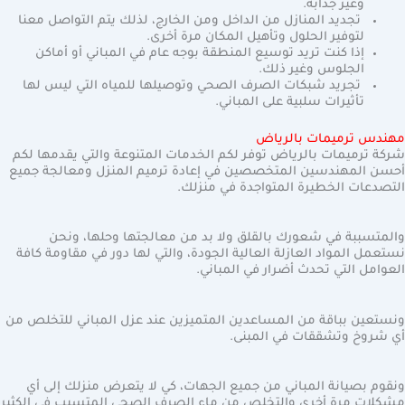
وغير جذابة.
تجديد المنازل من الداخل ومن الخارج، لذلك يتم التواصل معنا
لتوفير الحلول وتأهيل المكان مرة أخرى.
إذا كنت تريد توسيع المنطقة بوجه عام في المباني أو أماكن
الجلوس وغير ذلك.
تجريد شبكات الصرف الصحي وتوصيلها للمياه التي ليس لها
تأثيرات سلبية على المباني.
مهندس ترميمات بالرياض
شركة ترميمات بالرياض توفر لكم الخدمات المتنوعة والتي يقدمها لكم
أحسن المهندسين المتخصصين في إعادة ترميم المنزل ومعالجة جميع
التصدعات الخطيرة المتواجدة في منزلك.
والمتسببة في شعورك بالقلق ولا بد من معالجتها وحلها، ونحن
نستعمل المواد العازلة العالية الجودة، والتي لها دور في مقاومة كافة
العوامل التي تحدث أضرار في المباني.
ونستعين بباقة من المساعدين المتميزين عند عزل المباني للتخلص من
أي شروخ وتشققات في المبنى.
ونقوم بصيانة المباني من جميع الجهات، كي لا يتعرض منزلك إلى أي
مشكلات مرة أخرى والتخلص من ماء الصرف الصحي المتسبب في الكثير