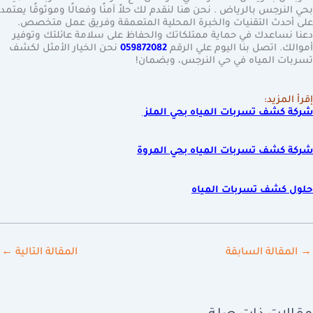
بحي النرجس بالرياض . نحن هنا لنقدم لك حلاً آمنًا وفعالًا وموثوقًا يعتمد
على أحدث التقنيات والخبرة المحلية المتعمقة وفريق عمل متخصص.
دعنا نساعدك في حماية ممتلكاتك والحفاظ على سلامة عائلتك وتوفير
أموالك. اتصل بنا اليوم علي الرقم
059872082
نحن الخيار الأمثل لكشف
تسربات المياه في حي النرجس، وبضمان!
إقرأ المزيد:
شركة كشف تسربات المياه بحي الملز
شركة كشف تسربات المياه بحي المروة
حلول كشف تسربات المياه
→
المقالة السابقة
المقالة التالية
←