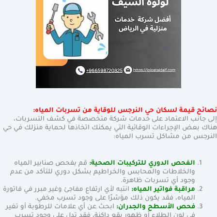
نصائح قيمة لسكان حي النرجس للوقاية من تسربات المياه:
إلى جانب الاعتماد على خدمات شركة متخصصة في كشف التسربات،
هناك بعض الإجراءات الوقائية التي يمكنك اتخاذها لحماية منزلك في حي
النرجس من مشاكل تسرب المياه:
الفحص الدوري للتركيبات الصحية:
قم بفحص صنابير المياه
والخلاطات والمحابس والخراطيم بشكل دوري للتأكد من عدم
وجود أي تسربات ظاهرة.
مراقبة فواتير المياه:
انتبه لأي ارتفاع مفاجئ وغير مبرر في فاتورة
المياه، فقد يكون ذلك مؤشرًا على وجود تسرب مخفي.
فحص الأسطح والجدران:
ابحث عن أي علامات للرطوبة أو تغير
في لون الطلاء أو ظهور بقع داكنة، فقد تدل على وجود تسرب