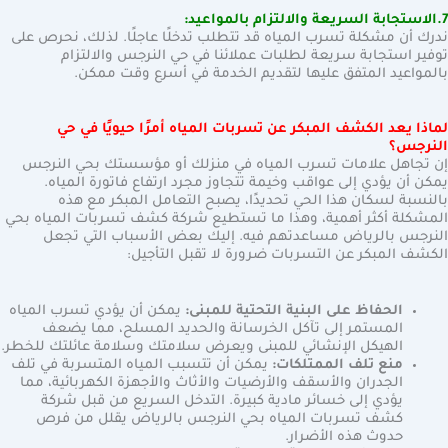
7.الاستجابة السريعة والالتزام بالمواعيد:
ندرك أن مشكلة تسرب المياه قد تتطلب تدخلًا عاجلًا. لذلك، نحرص على
توفير استجابة سريعة لطلبات عملائنا في حي النرجس والالتزام
بالمواعيد المتفق عليها لتقديم الخدمة في أسرع وقت ممكن.
لماذا يعد الكشف المبكر عن تسربات المياه أمرًا حيويًا في حي
النرجس؟
إن تجاهل علامات تسرب المياه في منزلك أو مؤسستك بحي النرجس
يمكن أن يؤدي إلى عواقب وخيمة تتجاوز مجرد ارتفاع فاتورة المياه.
بالنسبة لسكان هذا الحي تحديدًا، يصبح التعامل المبكر مع هذه
المشكلة أكثر أهمية، وهذا ما تستطيع شركة كشف تسربات المياه بحي
النرجس بالرياض مساعدتهم فيه. إليك بعض الأسباب التي تجعل
الكشف المبكر عن التسربات ضرورة لا تقبل التأجيل:
الحفاظ على البنية التحتية للمبنى:
يمكن أن يؤدي تسرب المياه
المستمر إلى تآكل الخرسانة والحديد المسلح، مما يضعف
الهيكل الإنشائي للمبنى ويعرض سلامتك وسلامة عائلتك للخطر.
منع تلف الممتلكات:
يمكن أن تتسبب المياه المتسربة في تلف
الجدران والأسقف والأرضيات والأثاث والأجهزة الكهربائية، مما
يؤدي إلى خسائر مادية كبيرة. التدخل السريع من قبل شركة
كشف تسربات المياه بحي النرجس بالرياض يقلل من فرص
حدوث هذه الأضرار.