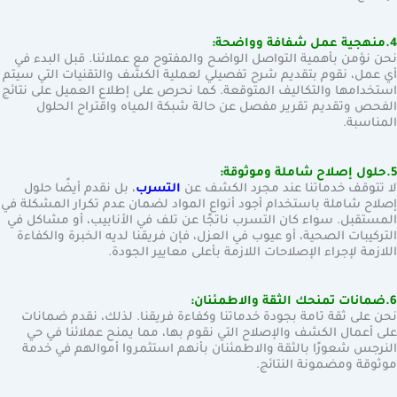
4.منهجية عمل شفافة وواضحة:
نحن نؤمن بأهمية التواصل الواضح والمفتوح مع عملائنا. قبل البدء في
أي عمل، نقوم بتقديم شرح تفصيلي لعملية الكشف والتقنيات التي سيتم
استخدامها والتكاليف المتوقعة. كما نحرص على إطلاع العميل على نتائج
الفحص وتقديم تقرير مفصل عن حالة شبكة المياه واقتراح الحلول
المناسبة.
5.حلول إصلاح شاملة وموثوقة:
لا تتوقف خدماتنا عند مجرد الكشف عن
التسرب
، بل نقدم أيضًا حلول
إصلاح شاملة باستخدام أجود أنواع المواد لضمان عدم تكرار المشكلة في
المستقبل. سواء كان التسرب ناتجًا عن تلف في الأنابيب، أو مشاكل في
التركيبات الصحية، أو عيوب في العزل، فإن فريقنا لديه الخبرة والكفاءة
اللازمة لإجراء الإصلاحات اللازمة بأعلى معايير الجودة.
6.ضمانات تمنحك الثقة والاطمئنان:
نحن على ثقة تامة بجودة خدماتنا وكفاءة فريقنا. لذلك، نقدم ضمانات
على أعمال الكشف والإصلاح التي نقوم بها، مما يمنح عملائنا في حي
النرجس شعورًا بالثقة والاطمئنان بأنهم استثمروا أموالهم في خدمة
موثوقة ومضمونة النتائج.