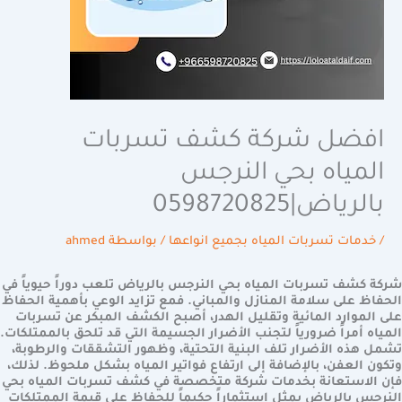
افضل شركة كشف تسربات
المياه بحي النرجس
بالرياض|0598720825
/
خدمات تسربات المياه بجميع انواعها
/ بواسطة
ahmed
شركة كشف تسربات المياه بحي النرجس بالرياض
تلعب دوراً حيوياً في
الحفاظ على سلامة المنازل والمباني. فمع تزايد الوعي بأهمية الحفاظ
على الموارد المائية وتقليل الهدر، أصبح الكشف المبكر عن تسربات
المياه أمراً ضرورياً لتجنب الأضرار الجسيمة التي قد تلحق بالممتلكات.
تشمل هذه الأضرار تلف البنية التحتية، وظهور التشققات والرطوبة،
وتكون العفن، بالإضافة إلى ارتفاع فواتير المياه بشكل ملحوظ. لذلك،
فإن الاستعانة بخدمات شركة متخصصة في كشف تسربات المياه بحي
النرجس بالرياض يمثل استثماراً حكيماً للحفاظ على قيمة الممتلكات