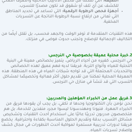
الضيقة:
التي تمكننا من فحص الأنابيب الداخلية والصرف الصحي
للكشف عن أي تلف أو شقوق قد تكون مصدرًا للتسرب.
أجهزة فحص الرطوبة الرقمية:
التي تساعد في تحديد المناطق
التي تعاني من ارتفاع نسبة الرطوبة الناتجة عن التسربات
المخفية.
هذه التقنيات المتقدمة لا توفر الوقت والجهد فحسب، بل تقلل أيضًا من
التكاليف الإجمالية للإصلاح وتجنب حدوث فوضى في منزلك.
2.خبرة محلية عميقة بخصوصية حي النرجس:
حي النرجس، كغيره من أحياء الرياض، يتميز بخصائص معينة في البنية
التحتية للمياه وأنواع التربة. فريقنا لديه فهم عميق لهذه الخصائص
والتحديات المحتملة التي قد تواجه شبكات المياه في هذه المنطقة. هذه
المعرفة المحلية تمكننا من تقديم حلول أكثر فعالية وتخصيصًا لمشاكل
التسرب التي قد تنشأ في منازل حي النرجس.
3.فريق عمل من الخبراء المؤهلين والمدربين:
نحن نؤمن بأن التكنولوجيا وحدها لا تكفي، بل يجب أن يقودها فريق من
الخبراء المهرة. فنيونا ومهندسونا ليسوا مجرد منفذين للخدمة، بل هم
متخصصون مدربون تدريبًا عاليًا على استخدام أحدث التقنيات وتشخيص
مشاكل التسرب بدقة وتقديم الحلول المناسبة بكفاءة واحترافية. يخضع
فريقنا لدورات تدريبية مستمرة لمواكبة أحدث التطورات في مجال كشف
وإصلاح تسربات المياه.