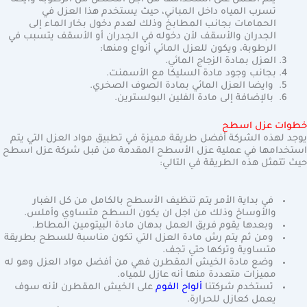
تسرب المياه داخل المباني، حيث يستخدم هذا العزل في
الحمامات بجانب المطابخ وذلك لعدم دخول بخار الماء إلى
الجدران والأسقف لأن دخوله في الجدران أو الأسقف يتسبب في
الرطوبة، ويكون للعزل المائي أنواع ومنها:
العزل بمادة الزجاج المائي.
بجانب وجود مادة السليكا مع الأسمنت.
وايضا العزل المائي بمادة الصوف الصخري.
بالإضافة إلى مادة الفلين البولسترين.
خطوات عزل اسطح
يوجد لهذه الشركة أفضل طريقة مميزة في تطبيق مواد العزل التي يتم
استخدامها في عملية عزل الأسطح المقدمة من قبل شركة عزل اسطح
حيث تتمثل هذه الطريقة في التالي:
في بداية الأمر يتم تنظيف الأسطح بالكامل من كل الغبار
والأوساخ وذلك من اجل ان يكون السطح متساوي وأملس.
وبعدها يقوم فريق العمل بدهان مادة البيتومين المطاط.
ومن ثم يتم رش مادة العزل التي تكون مناسبة للسطح بطريقة
متساوية وتركها حتي تجف.
وضع مادة الخيش المقطرن فهي من أفضل مواد العزل وهو له
مميزات متعددة منها أنه عازل للمياه.
تستخدم شركتنا
ألواح الفوم
على الخيش المقطرن لأنه سوف
يعمل كعازل للحرارة.