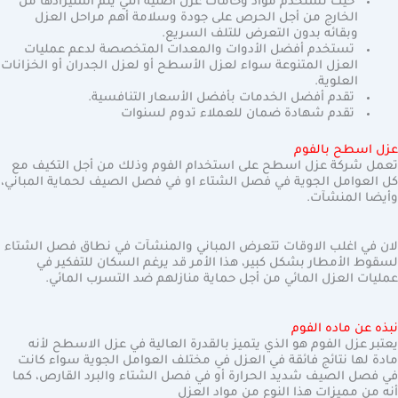
حيث تستخدم مواد وخامات عزل اصلية التي يتم استيرادها من
الخارج من أجل الحرص على جودة وسلامة أهم مراحل العزل
وبقائه بدون التعرض للتلف السريع.
تستخدم أفضل الأدوات والمعدات المتخصصة لدعم عمليات
العزل المتنوعة سواء لعزل الأسطح أو لعزل الجدران أو الخزانات
العلوية.
تقدم أفضل الخدمات بأفضل الأسعار التنافسية.
تقدم شهادة ضمان للعملاء تدوم لسنوات
عزل اسطح بالفوم
تعمل شركة عزل اسطح على استخدام الفوم وذلك من أجل التكيف مع
كل العوامل الجوية في فصل الشتاء او في فصل الصيف لحماية المباني،
وأيضا المنشآت.
لان في اغلب الاوقات تتعرض المباني والمنشآت في نطاق فصل الشتاء
لسقوط الأمطار بشكل كبير، هذا الأمر قد يرغم السكان للتفكير في
عمليات العزل المائي من أجل حماية منازلهم ضد التسرب المائي.
نبذه عن ماده الفوم
يعتبر عزل الفوم هو الذي يتميز بالقدرة العالية في عزل الاسطح لأنه
مادة لها نتائج فائقة في العزل في مختلف العوامل الجوية سواء كانت
في فصل الصيف شديد الحرارة أو في فصل الشتاء والبرد القارص، كما
أنه من مميزات هذا النوع من مواد العزل