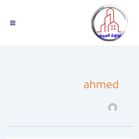
خطي
لى
لمحتوى
ahmed