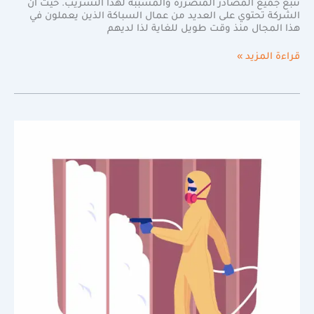
تتبع جميع المصادر المتضررة والمسببة لهذا التسريب. حيث أن
الشركة تحتوي على العديد من عمال السباكة الذين يعملون في
هذا المجال منذ وقت طويل للغاية لذا لديهم
قراءة المزيد »
افضل
شركة
عزل
فوم
في
الرياض
ضمان
10
سنوات
|0598720825