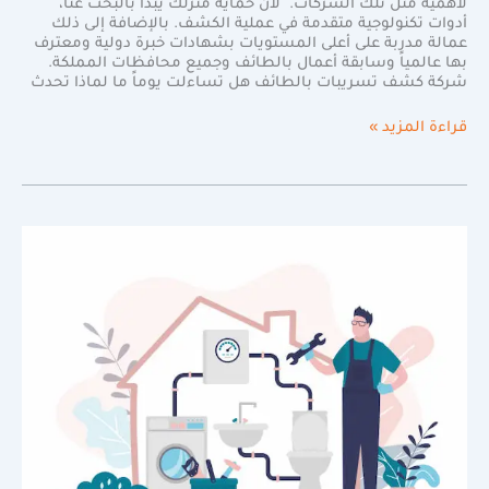
لأهمية مثل تلك الشركات. لأن حماية منزلك يبدأ بالبحث عنا،
أدوات تكنولوجية متقدمة في عملية الكشف. بالإضافة إلى ذلك
عمالة مدربة على أعلى المستويات بشهادات خبرة دولية ومعترف
بها عالمياً وسابقة أعمال بالطائف وجميع محافظات المملكة.
شركة كشف تسريبات بالطائف هل تساءلت يوماً ما لماذا تحدث
قراءة المزيد »
افضل
شركة
كشف
تسربات
المياه
بالرياض|0598720825