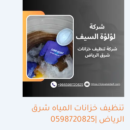
خزانات
المياه
شرق
الرياض
|0598720825
تنظيف خزانات المياه شرق
الرياض |0598720825