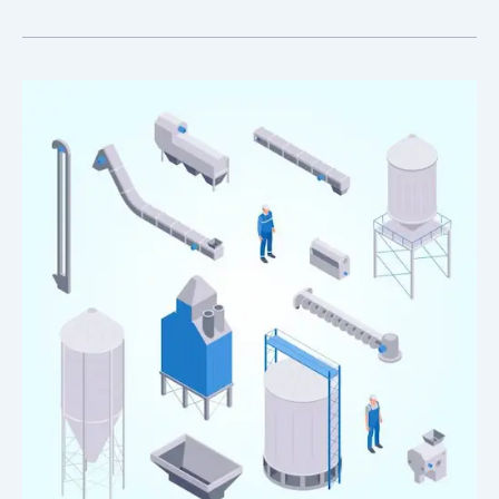
احمِ
منزلك
من
مخاطر
الصدأ|
دهان
خزانات
المياه