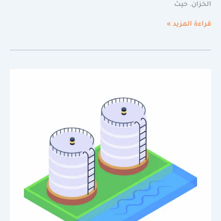
الخزان. حيث
قراءة المزيد »
شركة
تنظيف
خزانات
بعنيزة
0598720825|
شركة
لؤلؤة
السيف