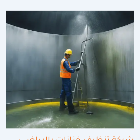
شركة
تنظيف
خزانات
بالرياض
:
الحل
الأمثل
لمياه
نقية
وصحة
أفضل
2025