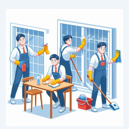
تخلص
من
أثار
البقع
والرواسب
مع
شركة
نظافة
بالدمام
100%