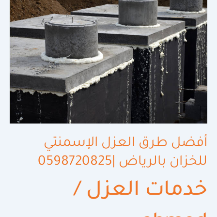
طرق
العزل
الإسمنتي
للخزان
بالرياض
|0598720825
أفضل طرق العزل الإسمنتي
للخزان بالرياض |0598720825
خدمات العزل
/