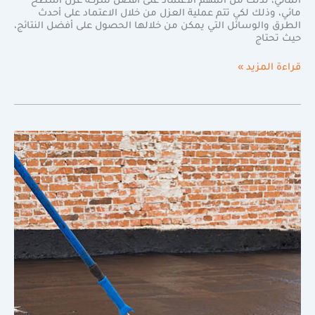
المائي، لذلك من المهم الاعتماد على أفضل شركة عزل اسطح
مائي، وذلك لكي تتم عملية العزل من خلال الاعتماد على أحدث
الطرق والوسائل التي يمكن من خلالها الحصول على أفضل النتائج،
حيث تحتاج
قراءة المزيد »
حماية
منزلك
من
الرطوبه
مع
طبقات
عزل
الأسطح|0598720825