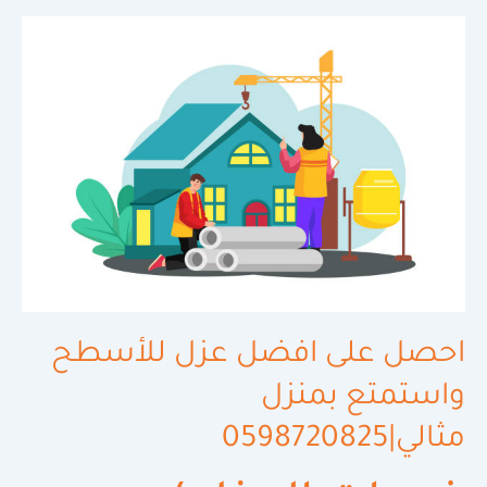
احصل
على
افضل
عزل
للأسطح
واستمتع
بمنزل
مثالي|0598720825
احصل على افضل عزل للأسطح
واستمتع بمنزل
مثالي|0598720825