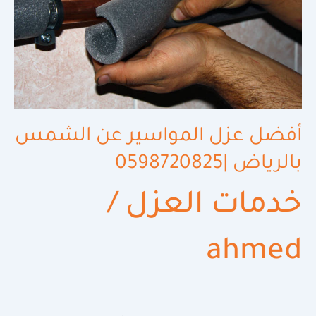
أفضل عزل المواسير عن الشمس
بالرياض |0598720825
خدمات العزل
/
ahmed