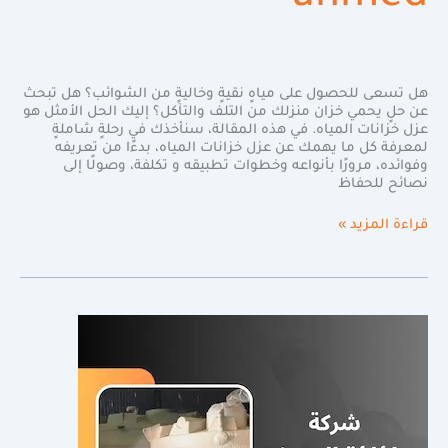
هل تسعى للحصول على مياهٍ نقيةٍ وخاليةٍ من الشوائب؟ هل تبحث
عن حلٍ يحمي خزان منزلك من التلف والتآكل؟ إليك الحل الأمثل هو
عزل خزانات المياه. في هذه المقالة، سنأخذك في رحلةٍ شاملةٍ
لمعرفة كل ما يهمك عن عزل خزانات المياه، بدءًا من تعريفه
وفوائده، مرورًا بأنواعه وخطوات تطبيقه و تكلفة، وصولًا إلى
نصائح للحفاظ
قراءة المزيد »
تعرف
على
أكبر
شركةعزل
خزانات
بالرياض|0598720825