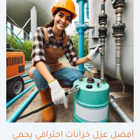
عزل
خزانات
احترافي
يحمي
صحتك
|0598720825
أفضل عزل خزانات احترافي يحمي