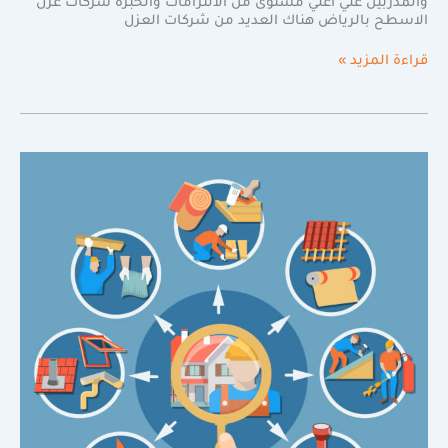
والمدربين علي أعلي مستوى من الالتزامات والخبرة شركات عزل
الاسطح بالرياض هناك العديد من شركات العزل
قراءة المزيد »
احصل
علي
افضل
عزل
أسطح
مائي|0598720825