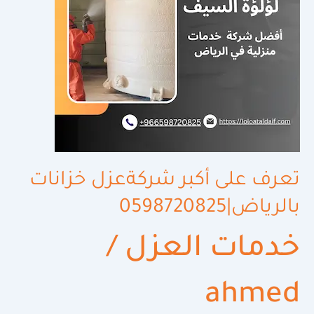
تعرف على أكبر شركةعزل خزانات
بالرياض|0598720825
خدمات العزل
/
ahmed