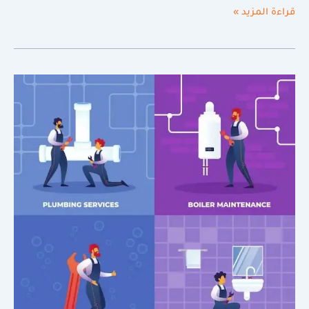
قراءة المزيد »
أفضل
شركة
كشف
تسربات
المياه
دقة
متناهية
دون
تكسير
بمكة