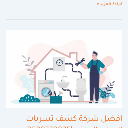
قراءة المزيد »
افضل
شركة
كشف
تسربات
المياه
بالرياض|0598720825
افضل شركة كشف تسربات