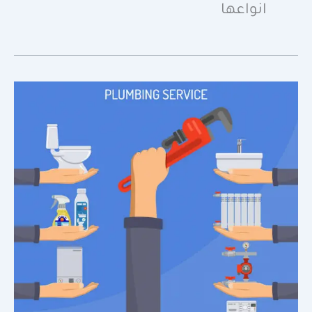
انواعها
كشف
تسربات
المياه
بالدمام
وجميع
أحيائها